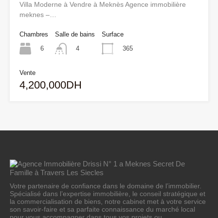
Villa Moderne à Vendre à Meknès Agence immobilière
meknes –…
Chambres
Salle de bains
Surface
6
365
4
Vente
4,200,000DH
Votre partenaire de confiance dans le domaine de l’immobilier.
Spécialisé dans l’expertise immobilière, le conseil stratégique et
la commercialisation de biens, notre cabinet met à votre service
son savoir-faire et sa parfaite connaissance du marché local
pour vous accompagner dans tous vos projets ou