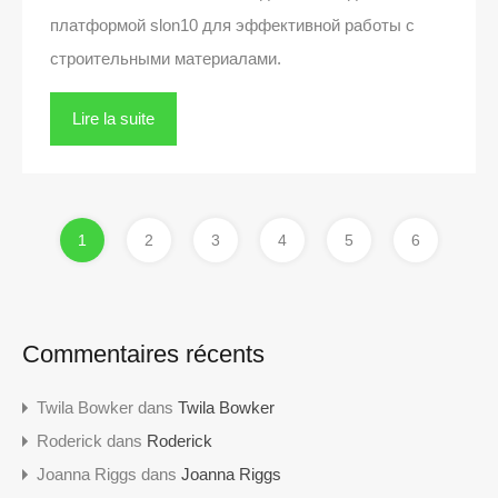
платформой slon10 для эффективной работы с
строительными материалами.
Lire la suite
1
2
3
4
5
6
Commentaires récents
Twila Bowker
dans
Twila Bowker
Roderick
dans
Roderick
Joanna Riggs
dans
Joanna Riggs