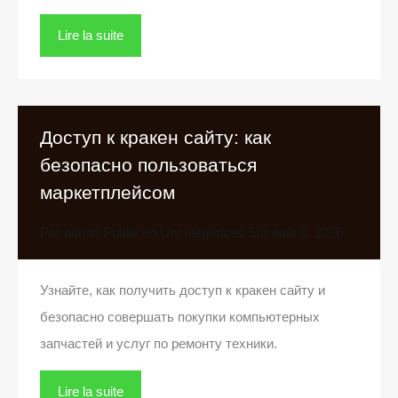
Lire la suite
Доступ к кракен сайту: как
безопасно пользоваться
маркетплейсом
Par
admin
Publié en
Uncategorized
Sur
août 6, 2026
Узнайте, как получить доступ к кракен сайту и
безопасно совершать покупки компьютерных
запчастей и услуг по ремонту техники.
Lire la suite