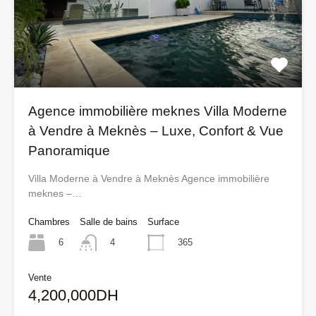
Agence immobilière meknes Villa Moderne
à Vendre à Meknès – Luxe, Confort & Vue
Panoramique
Villa Moderne à Vendre à Meknès Agence immobilière
meknes –…
Chambres
Salle de bains
Surface
6
365
4
Vente
4,200,000DH