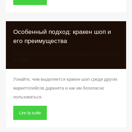
Особенный подход: кракен шоп и
его преимущества
Par
System Account
Publié en
Uncategorized
Sur
août
6, 2026
Узнайте, чем выделяется кракен шоп среди других
маркетплейсов даркнета и как им безопасно
пользоваться.
Lire la suite