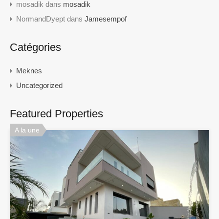
mosadik
dans
mosadik
NormandDyept
dans
Jamesempof
Catégories
Meknes
Uncategorized
Featured Properties
A la une