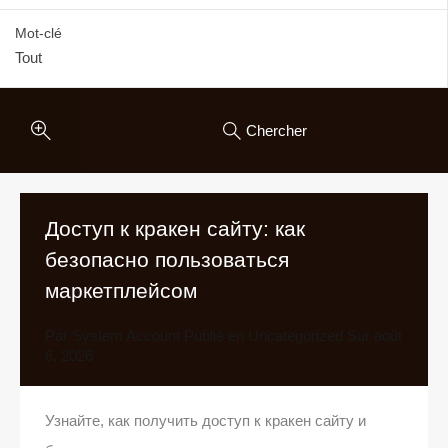
Mot-clé
Chercher
Доступ к кракен сайту: как
безопасно пользоваться
маркетплейсом
Par
System Account
Publié en
Uncategorized
Sur
août
6, 2026
Узнайте, как получить доступ к кракен сайту и