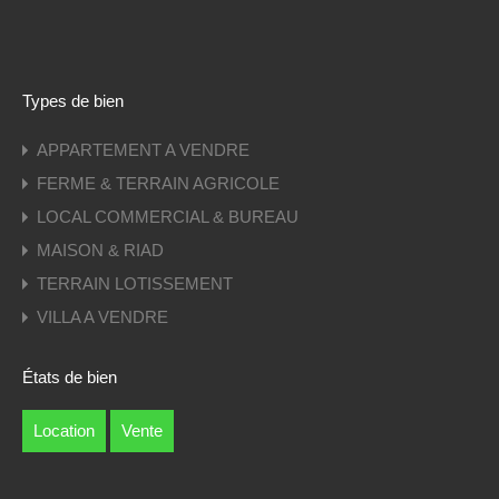
Types de bien
APPARTEMENT A VENDRE
FERME & TERRAIN AGRICOLE
LOCAL COMMERCIAL & BUREAU
MAISON & RIAD
TERRAIN LOTISSEMENT
VILLA A VENDRE
États de bien
Location
Vente