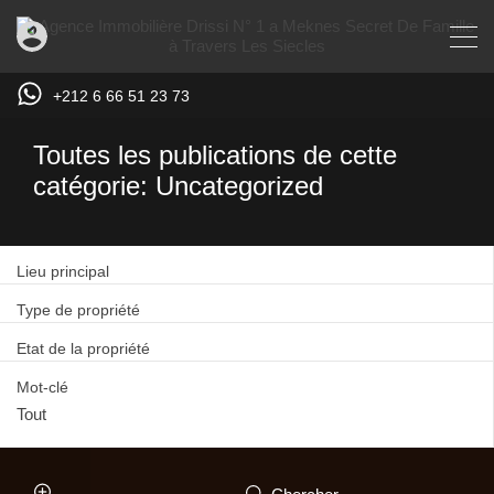
+212 6 66 51 23 73
Toutes les publications de cette
catégorie: Uncategorized
Lieu principal
Type de propriété
Etat de la propriété
Mot-clé