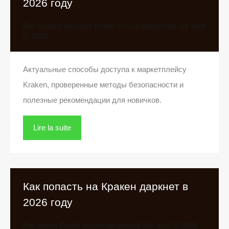
2026 году
Par
System Account
Publié en
Uncategorized
Sur
août
6, 2026
Актуальные способы доступа к маркетплейсу
Kraken, проверенные методы безопасности и
полезные рекомендации для новичков.
Lire la suite
Как попасть на Кракен даркнет в
2026 году
Par
admin
Publié en
Uncategorized
Sur
août 6, 2026