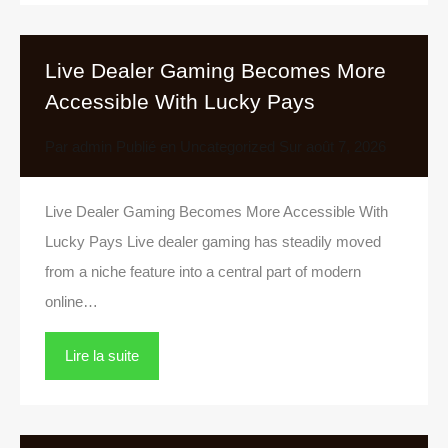
Live Dealer Gaming Becomes More
Accessible With Lucky Pays
Par
admin
Publié en
Uncategorized
Sur
août 7, 2026
Live Dealer Gaming Becomes More Accessible With
Lucky Pays Live dealer gaming has steadily moved
from a niche feature into a central part of modern
online…
Lire la suite