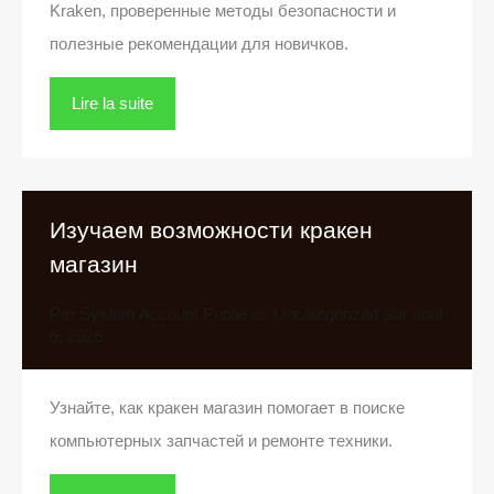
Kraken, проверенные методы безопасности и
полезные рекомендации для новичков.
Lire la suite
Изучаем возможности кракен
магазин
Par
System Account
Publié en
Uncategorized
Sur
août
6, 2026
Узнайте, как кракен магазин помогает в поиске
компьютерных запчастей и ремонте техники.