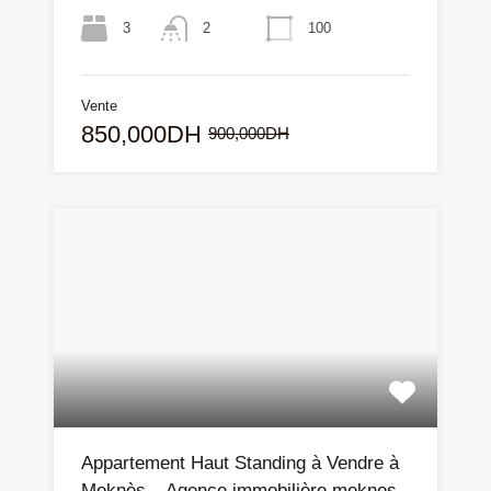
3
100
2
Vente
850,000DH
900,000DH
Appartement Haut Standing à Vendre à
Meknès – Agence immobilière meknes