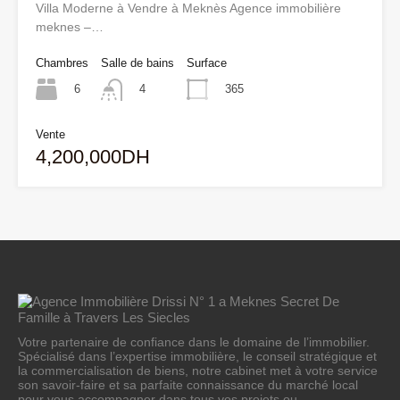
Villa Moderne à Vendre à Meknès Agence immobilière
meknes –…
Chambres
Salle de bains
Surface
6
365
4
Vente
4,200,000DH
Votre partenaire de confiance dans le domaine de l’immobilier.
Spécialisé dans l’expertise immobilière, le conseil stratégique et
la commercialisation de biens, notre cabinet met à votre service
son savoir-faire et sa parfaite connaissance du marché local
pour vous accompagner dans tous vos projets ou