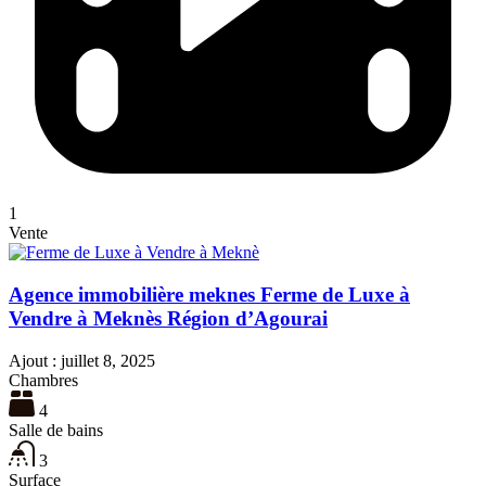
1
Vente
Agence immobilière meknes Ferme de Luxe à
Vendre à Meknès Région d’Agourai
Ajout :
juillet 8, 2025
Chambres
4
Salle de bains
3
Surface