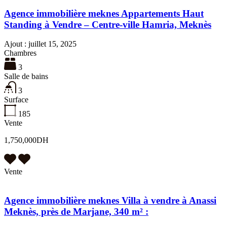
Agence immobilière meknes Appartements Haut
Standing à Vendre – Centre-ville Hamria, Meknès
Ajout :
juillet 15, 2025
Chambres
3
Salle de bains
3
Surface
185
Vente
1,750,000DH
Vente
Agence immobilière meknes Villa à vendre à Anassi
Meknès, près de Marjane, 340 m² :